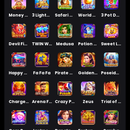
Money Pot
3 Lightning Blitz
Safari Mystery
World Cup
3 Pot Dragons
Devil Fire 2
TWIN WINS
Medusa
Potion Wizard
Sweet Land
Happy Taxi
Fa Fa Fa
Pirate Queen
Golden Temple
Poseidon
Charge Buffalo Ascent
Arena Fighter
Crazy Pusher
Zeus
Trial of Phoenix