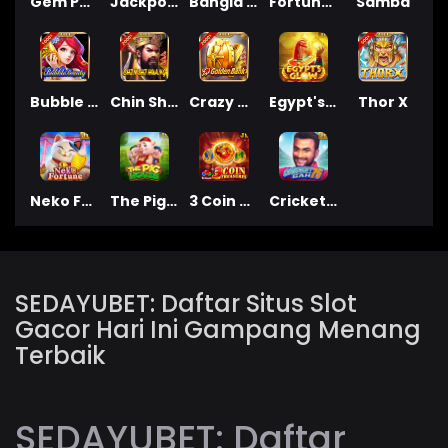
Gem Party
Jackpot Joker
Bangla Beauty
Fortune Tree
Samba
Bubble Beauty
Chin Shi Huang
Crazy Golden Bank
Egypt's Glow
Thor X
Neko Fortune
The Pig House
3 Coin Treasures
Cricket Sah 75
SEDAYUBET: Daftar Situs Slot
Gacor Hari Ini Gampang Menang
Terbaik
SEDAYUBET: Daftar